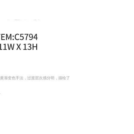
蓝黄渐变色手法，过渡层次感分明，描绘了
。