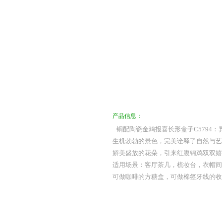
产品信息：
铜配陶瓷金鸡报喜长形盒子C579
生机勃勃的景色，完美诠释了自然与艺
娇美盛放的花朵，引来红腹锦鸡双双嬉
适用场景：客厅茶几，梳妆台，衣帽间
可做咖啡的方糖盒，可做棉签牙线的收