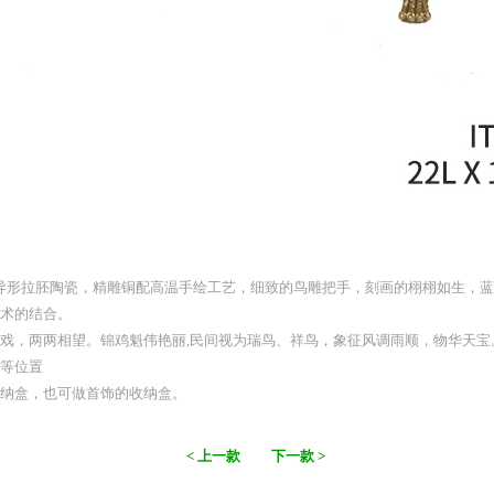
4：异形拉胚陶瓷，精雕铜配高温手绘工艺，细致的鸟雕把手，刻画的栩栩如生，
术的结合。
戏，两两相望。锦鸡魁伟艳丽,民间视为瑞鸟、祥鸟，象征风调雨顺，物华天宝
等位置
纳盒，也可做首饰的收纳盒。
< 上一款
下一款 >